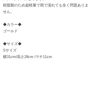
樹脂製のため超軽量で雨で濡れても全く問題ありま
せん。
◆カラー◆
ゴールド
◆サイズ◆
Sサイズ
横31cm/高さ28cm /マチ11cm