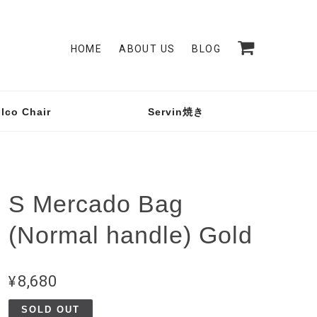
HOME
ABOUT US
BLOG
lco Chair
Servin焼き
S Mercado Bag
(Normal handle) Gold
¥8,680
SOLD OUT