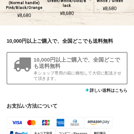
Green/White/Gold/B
White / Green
(Normal handle)
lack
¥8,680
Pink/Black/Orange
¥8,680
¥8,680
10,000円以上ご購入で、全国どこでも送料無料
10,000円以上ご購入で、全国どこで
も送料無料
本ショップ専用の箱に梱包して大切に配送させ
て頂きます。
詳しい送料はこちら
お支払い方法について
キャリア決済
コンビニ・Pay-easy
銀行振込