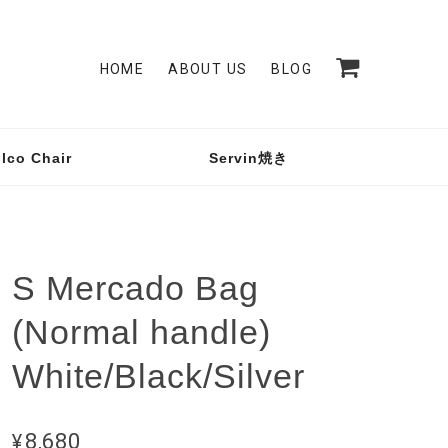
HOME
ABOUT US
BLOG
lco Chair
Servin焼き
S Mercado Bag
(Normal handle)
White/Black/Silver
¥8,680